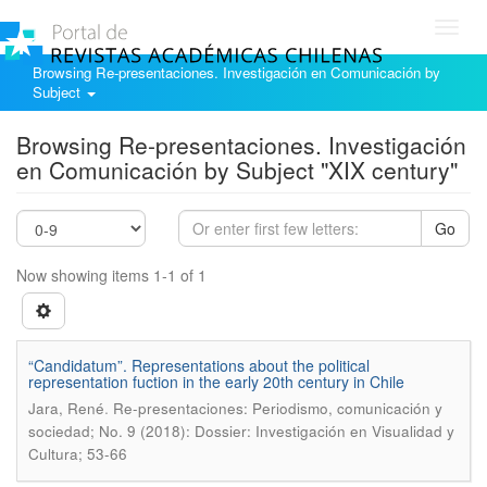
Toggl
navig
Browsing Re-presentaciones. Investigación en Comunicación by
Subject
Browsing Re-presentaciones. Investigación
en Comunicación by Subject "XIX century"
Go
Now showing items 1-1 of 1
“Candidatum”. Representations about the political
representation fuction in the early 20th century in Chile
.
Jara, René
Re-presentaciones: Periodismo, comunicación y
sociedad; No. 9 (2018): Dossier: Investigación en Visualidad y
Cultura; 53-66