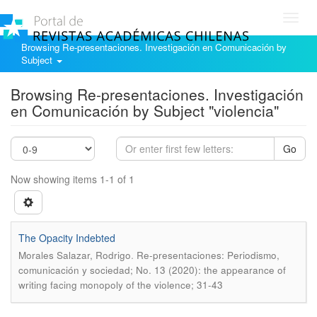
Toggl
navig
Browsing Re-presentaciones. Investigación en Comunicación by
Subject
Browsing Re-presentaciones. Investigación
en Comunicación by Subject "violencia"
Go
Now showing items 1-1 of 1
The Opacity Indebted
.
Morales Salazar, Rodrigo
Re-presentaciones: Periodismo,
comunicación y sociedad; No. 13 (2020): the appearance of
writing facing monopoly of the violence; 31-43