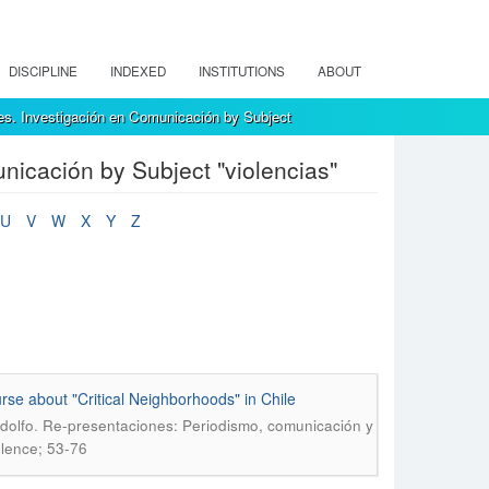
DISCIPLINE
INDEXED
INSTITUTIONS
ABOUT
s. Investigación en Comunicación by Subject
icación by Subject "violencias"
U
V
W
X
Y
Z
rse about "Critical Neighborhoods" in Chile
.
dolfo
Re-presentaciones: Periodismo, comunicación y
olence; 53-76