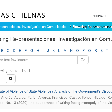
JOURNALS
resentaciones. Investigación en Comunicación
Browsing Re-presentacione
ing Re-presentaciones. Investigación en Comun
B
C
D
E
F
G
H
I
J
K
L
M
N
O
P
Q
R
S
T
Go
wing items 1-1 of 1
ate of Violence or State Violence? Analysis of the Government’s Discou
 Andrés; Abarca, Fariel; Álvarez, Francisco; Castro, Felipe; Hidalgo, Ro
ad; No. 13 (2020): the appearance of writing facing monopoly of the vi