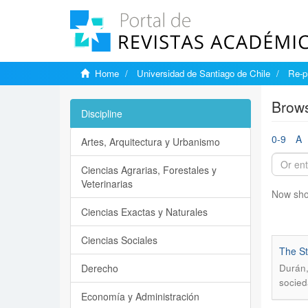
Home
Universidad de Santiago de Chile
Re-p
Brows
Discipline
0-9
A
Artes, Arquitectura y Urbanismo
Ciencias Agrarias, Forestales y
Veterinarias
Now sho
Ciencias Exactas y Naturales
Ciencias Sociales
The St
Derecho
Durán,
socied
Economía y Administración