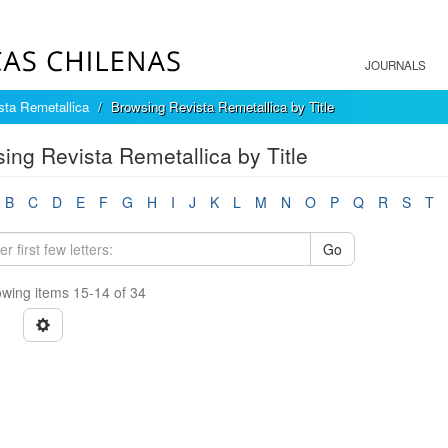
JOURNALS
sta Remetallica
Browsing Revista Remetallica by Title
ing Revista Remetallica by Title
B
C
D
E
F
G
H
I
J
K
L
M
N
O
P
Q
R
S
T
Go
wing items 15-14 of 34