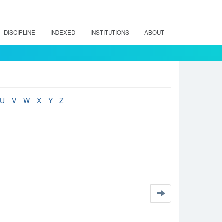
DISCIPLINE
INDEXED
INSTITUTIONS
ABOUT
U
V
W
X
Y
Z