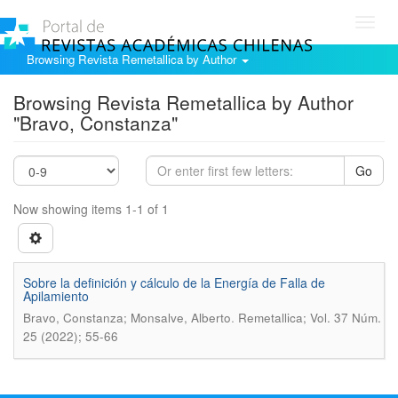
Toggl
navig
Browsing Revista Remetallica by Author
Browsing Revista Remetallica by Author
"Bravo, Constanza"
Go
Now showing items 1-1 of 1
Sobre la definición y cálculo de la Energía de Falla de
Apilamiento
.
Bravo, Constanza; Monsalve, Alberto
Remetallica; Vol. 37 Núm.
25 (2022); 55-66