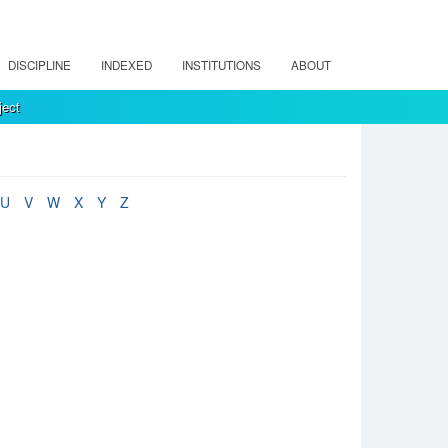
DISCIPLINE
INDEXED
INSTITUTIONS
ABOUT
ject
U
V
W
X
Y
Z