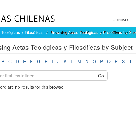
JOURNALS
 Teológicas y Filosóficas
Browsing Actas Teológicas y Filosóficas by Sub
ing Actas Teológicas y Filosóficas by Subject
B
C
D
E
F
G
H
I
J
K
L
M
N
O
P
Q
R
S
T
Go
here are no results for this browse.