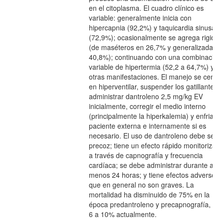
en el citoplasma. El cuadro clínico es
variable: generalmente inicia con
hipercapnia (92,2%) y taquicardia sinusal
(72,9%); ocasionalmente se agrega rigide
(de maséteros en 26,7% y generalizada e
40,8%); continuando con una combinació
variable de hipertermia (52,2 a 64,7%) y
otras manifestaciones. El manejo se centr
en hiperventilar, suspender los gatillantes,
administrar dantroleno 2,5 mg/kg EV
inicialmente, corregir el medio interno
(principalmente la hiperkalemia) y enfriar 
paciente externa e internamente si es
necesario. El uso de dantroleno debe ser
precoz; tiene un efecto rápido monitorizab
a través de capnografía y frecuencia
cardíaca; se debe administrar durante al
menos 24 horas; y tiene efectos adversos
que en general no son graves. La
mortalidad ha disminuido de 75% en la
época predantroleno y precapnografía, a 
6 a 10% actualmente.