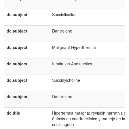
dc.subject
Succinilcolina
dc.subject
Dantroleno
dc.subject
Malignant Hyperthermia
dc.subject
Inhalation Anesthetics
dc.subject
Succinylcholine
dc.subject
Dantrolene
dc.title
Hipertermia maligna: revisión narrativa co
énfasis en cuadro clínico y manejo de la
crisis aguda