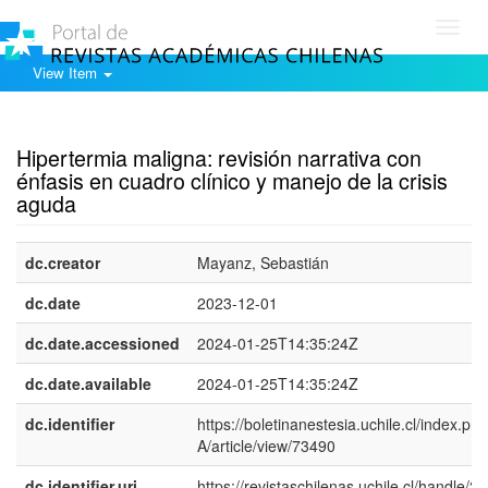
Toggl
navig
View Item
Show simple item record
Hipertermia maligna: revisión narrativa con
énfasis en cuadro clínico y manejo de la crisis
aguda
dc.creator
Mayanz, Sebastián
dc.date
2023-12-01
dc.date.accessioned
2024-01-25T14:35:24Z
dc.date.available
2024-01-25T14:35:24Z
dc.identifier
https://boletinanestesia.uchile.cl/index.ph
A/article/view/73490
dc.identifier.uri
https://revistaschilenas.uchile.cl/handle/2