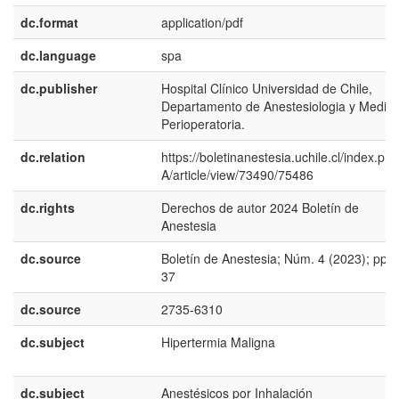
dc.format
application/pdf
dc.language
spa
dc.publisher
Hospital Clínico Universidad de Chile,
Departamento de Anestesiologia y Medici
Perioperatoria.
dc.relation
https://boletinanestesia.uchile.cl/index.ph
A/article/view/73490/75486
dc.rights
Derechos de autor 2024 Boletín de
Anestesia
dc.source
Boletín de Anestesia; Núm. 4 (2023); pp. 
37
dc.source
2735-6310
dc.subject
Hipertermia Maligna
dc.subject
Anestésicos por Inhalación