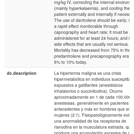
mg/kg IV, correcting the internal environm
(mainly hyperkalaemia), and cooling the
patient externally and internally if necessa
The use of dantrolene should be early; it 
a rapid effect monitorable through
capnography and heart rate; it must be
administered for at least 24 hours; and it 
side effects that are usually not serious.
Mortality has decreased from 75% in the
predantrolene and precapnography era to
6% to 10% today.
dc.description
La hipertemia maligna es una crisis
hipermetabólica en individuos susceptible
expuestos a gatillantes (anestésicos
inhalatorios o succinilcolina). Ocurre
aproximadamente en 1 de cada 100.000
anestesias, generalmente en pacientes si
antecedentes y más en hombres que en
mujeres (2:1). Fisiopatológicamente exist
una anormalidad de los receptores de
rianodina en la musculatura estriada, que
produce una acumulación excesiva de cal