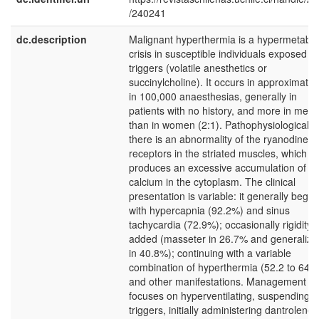
/240241
dc.description
Malignant hyperthermia is a hypermetabol
crisis in susceptible individuals exposed to
triggers (volatile anesthetics or
succinylcholine). It occurs in approximatel
in 100,000 anaesthesias, generally in
patients with no history, and more in men
than in women (2:1). Pathophysiologically,
there is an abnormality of the ryanodine
receptors in the striated muscles, which
produces an excessive accumulation of
calcium in the cytoplasm. The clinical
presentation is variable: it generally begin
with hypercapnia (92.2%) and sinus
tachycardia (72.9%); occasionally rigidity i
added (masseter in 26.7% and generalize
in 40.8%); continuing with a variable
combination of hyperthermia (52.2 to 64.
and other manifestations. Management
focuses on hyperventilating, suspending
triggers, initially administering dantrolene 