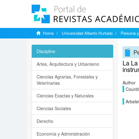
Home
Universidad Alberto Hurtado
Persona y
P
Discipline
La La 
Artes, Arquitectura y Urbanismo
instr
Ciencias Agrarias, Forestales y
Author
Veterinarias
Courdin
Ciencias Exactas y Naturales
Arbele
Ciencias Sociales
Derecho
Economía y Administración