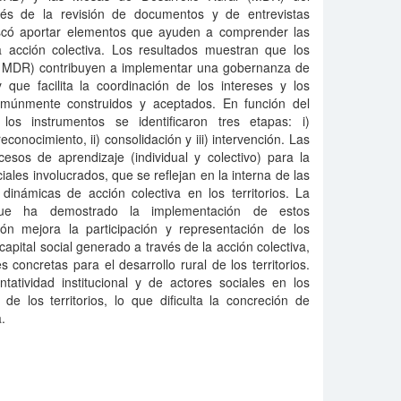
vés de la revisión de documentos y de entrevistas
buscó aportar elementos que ayuden a comprender las
a acción colectiva. Los resultados muestran que los
y MDR) contribuyen a implementar una gobernanza de
 y que facilita la coordinación de los intereses y los
comúnmente construidos y aceptados. En función del
 los instrumentos se identificaron tres etapas: i)
conocimiento, ii) consolidación y iii) intervención. Las
sos de aprendizaje (individual y colectivo) para la
ciales involucrados, que se reflejan en la interna de las
dinámicas de acción colectiva en los territorios. La
d que ha demostrado la implementación de estos
ión mejora la participación y representación de los
apital social generado a través de la acción colectiva,
 concretas para el desarrollo rural de los territorios.
atividad institucional y de actores sociales en los
de los territorios, lo que dificulta la concreción de
.