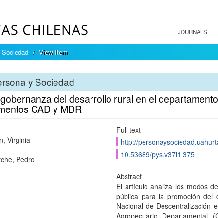
JOURNALS
 Sociedad
View Item
ersona y Sociedad
gobernanza del desarrollo rural en el departamento 
umentos CAD y MDR
Full text
, Virginia
http://personaysociedad.uahurta
10.53689/pys.v37i1.375
tche, Pedro
Abstract
El artículo analiza los modos d
pública para la promoción del 
Nacional de Descentralización 
Agropecuario Departamental 