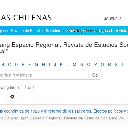
JOURNALS
ional. Revista de Estudios Sociales
Browsing Espacio Regional. Revista 
ing Espacio Regional. Revista de Estudios Soc
al"
B
C
D
E
F
G
H
I
J
K
L
M
N
O
P
Q
R
S
T
Go
wing items 1-1 of 1
sis económica de 1929 y el retorno de los salitreros. Efectos políticos 
.
ic Donoso, Igor
Espacio Regional. Revista de Estudios Sociales; Vol. 