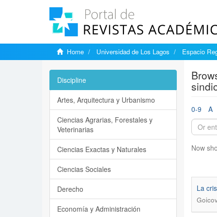
Home
Universidad de Los Lagos
Espacio Reg
Brows
Discipline
sindic
Artes, Arquitectura y Urbanismo
0-9
A
Ciencias Agrarias, Forestales y
Veterinarias
Now sho
Ciencias Exactas y Naturales
Ciencias Sociales
La cri
Derecho
Goicov
Economía y Administración