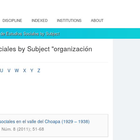
DISCIPLINE
INDEXED
INSTITUTIONS
ABOUT
de Estudios Sociales by Subject
iales by Subject "organización
U
V
W
X
Y
Z
y sociales en el valle del Choapa (1929 – 1938)
1 Núm. 8 (2011); 51-68