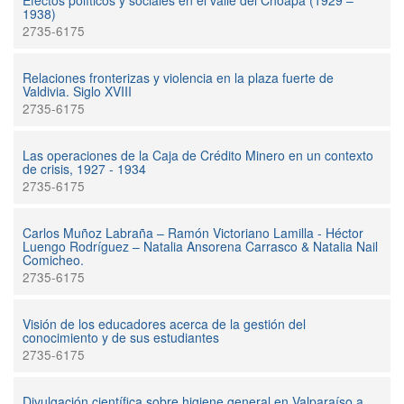
Efectos políticos y sociales en el valle del Choapa (1929 –
1938)
2735-6175
Relaciones fronterizas y violencia en la plaza fuerte de
Valdivia. Siglo XVIII
2735-6175
Las operaciones de la Caja de Crédito Minero en un contexto
de crisis, 1927 - 1934
2735-6175
Carlos Muñoz Labraña – Ramón Victoriano Lamilla - Héctor
Luengo Rodríguez – Natalia Ansorena Carrasco & Natalia Nail
Comicheo.
2735-6175
Visión de los educadores acerca de la gestión del
conocimiento y de sus estudiantes
2735-6175
Divulgación científica sobre higiene general en Valparaíso a