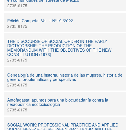
en comunidades del sureste de México
2735-6175
Edición Competa. Vol. 1 N°19 /2022
2735-6175
THE DISCOURSE OF SOCIAL ORDER IN THE EARLY
DICTATORSHIP: THE PRODUCTION OF THE
MEMORANDUM WITH THE OBJECTIVES OF THE NEW
CONSTITUTION (1973)
2735-6175
Genealogía de una historia. historia de las mujeres, historia de
género: problemáticas y perspectivas
2735-6175
Antofagasta: apuntes para una biociudadanía contra la
necropolítica ecotoxicológica
2735-6175
SOCIAL WORK: PROFESSIONAL PRACTICE AND APPLIED
SOCIAL RESEARCH. BETWEEN PRACTICISM AND THE