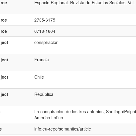
rce
Espacio Regional. Revista de Estudios Sociales; Vol
rce
2735-6175
rce
0718-1604
ject
conspiración
ject
Francia
ject
Chile
ject
República
e
La conspiración de los tres antonios, Santiago/Polpa
América Latina
e
info:eu-repo/semantics/article