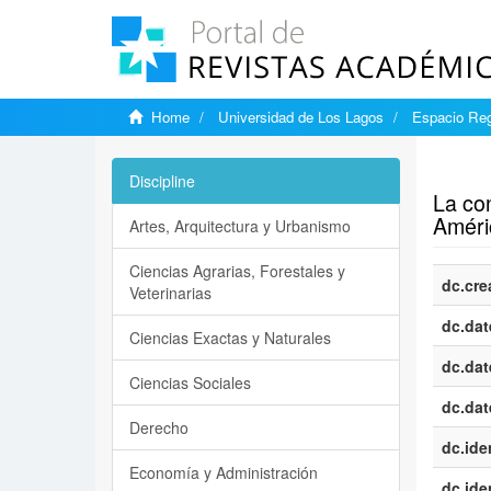
Home
Universidad de Los Lagos
Espacio Reg
Show si
Discipline
La con
Améri
Artes, Arquitectura y Urbanismo
Ciencias Agrarias, Forestales y
dc.cre
Veterinarias
dc.dat
Ciencias Exactas y Naturales
dc.dat
Ciencias Sociales
dc.dat
Derecho
dc.iden
Economía y Administración
dc.iden