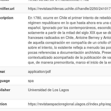
tifier.uri
https://revistaschilenas.uchile.cl/handle/2250/241017
cription
En 1780, ocurre en Chile el primer intento de rebeli
régimen republicano en lo que hasta ahora era una ca
español. Ignorado por los contemporáneos, escondido
solamente a partir de la mitad del siglo XIX que se 
franceses radicados en Chile, Antoine Berney y Ant
de aquella conspiración en compañía de un criollo ch
sobre el intento, lo existente refleja a menudo las po
pocas referencias a documentación archivista. Prese
contextualizado acompañado de la publicación de var
que, de manera premonitoria, marco el inicio de la 
mat
application/pdf
nguage
spa
lisher
Universidad de Los Lagos
ation
https://revistaespacioregional.ulagos.cl/index.php/es