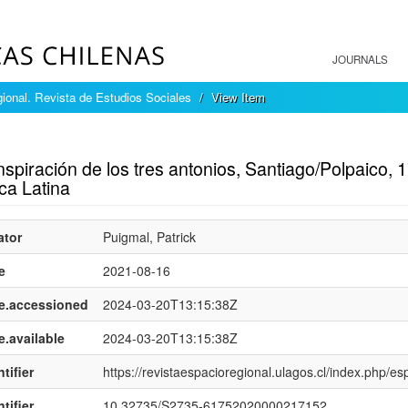
JOURNALS
ional. Revista de Estudios Sociales
View Item
mple item record
spiración de los tres antonios, Santiago/Polpaico, 
ca Latina
ator
Puigmal, Patrick
e
2021-08-16
e.accessioned
2024-03-20T13:15:38Z
e.available
2024-03-20T13:15:38Z
tifier
https://revistaespacioregional.ulagos.cl/index.php/es
tifier
10.32735/S2735-61752020000217152