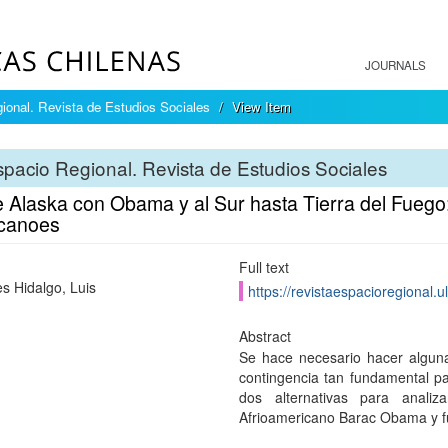
JOURNALS
ional. Revista de Estudios Sociales
View Item
pacio Regional. Revista de Estudios Sociales
 Alaska con Obama y al Sur hasta Tierra del Fuego
canoes
Full text
s Hidalgo, Luis
https://revistaespacioregional.u
Abstract
Se hace necesario hacer alguna
contingencia tan fundamental pa
dos alternativas para analiz
Afrioamericano Barac Obama y fu