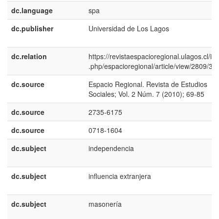
dc.language
spa
dc.publisher
Universidad de Los Lagos
dc.relation
https://revistaespacioregional.ulagos.cl/in
.php/espacioregional/article/view/2809/37
dc.source
Espacio Regional. Revista de Estudios
Sociales; Vol. 2 Núm. 7 (2010); 69-85
dc.source
2735-6175
dc.source
0718-1604
dc.subject
independencia
dc.subject
influencia extranjera
dc.subject
masonería