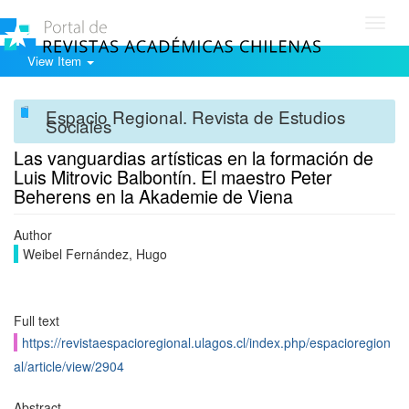
Toggl
navig
View Item
Espacio Regional. Revista de Estudios
Sociales
Las vanguardias artísticas en la formación de
Luis Mitrovic Balbontín. El maestro Peter
Beherens en la Akademie de Viena
Author
Weibel Fernández, Hugo
Full text
https://revistaespacioregional.ulagos.cl/index.php/espacioregion
al/article/view/2904
Abstract