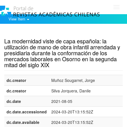
Toggl
navig
View Item
Show simple item record
La modernidad viste de capa española: la
utilización de mano de obra infantil arrendada y
presidiaria durante la conformación de los
mercados laborales en Osorno en la segunda
mitad del siglo XIX
dc.creator
Muñoz Sougarret, Jorge
dc.creator
Silva Jorquera, Danile
dc.date
2021-08-05
dc.date.accessioned
2024-03-20T13:15:52Z
dc.date.available
2024-03-20T13:15:52Z