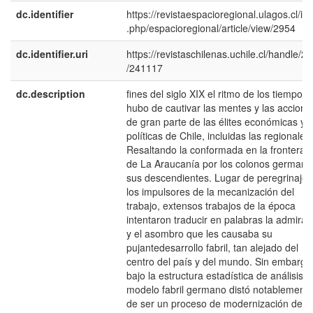
dc.identifier
https://revistaespacioregional.ulagos.cl/in
.php/espacioregional/article/view/2954
dc.identifier.uri
https://revistaschilenas.uchile.cl/handle/2
/241117
dc.description
fines del siglo XIX el ritmo de los tiempos
hubo de cautivar las mentes y las accione
de gran parte de las élites económicas y
políticas de Chile, incluidas las regionales.
Resaltando la conformada en la frontera s
de La Araucanía por los colonos germano
sus descendientes. Lugar de peregrinaje 
los impulsores de la mecanización del
trabajo, extensos trabajos de la época
intentaron traducir en palabras la admirac
y el asombro que les causaba su
pujantedesarrollo fabril, tan alejado del
centro del país y del mundo. Sin embargo
bajo la estructura estadística de análisis, e
modelo fabril germano distó notablement
de ser un proceso de modernización de la