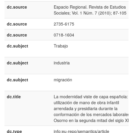
dc.source
Espacio Regional. Revista de Estudios
Sociales; Vol. 1 Núm. 7 (2010); 87-105
dc.source
2735-6175
dc.source
0718-1604
dc.subject
Trabajo
dc.subject
industria
dc.subject
migración
dc.title
La modernidad viste de capa española: la
utilización de mano de obra infantil
arrendada y presidiaria durante la
conformación de los mercados laborales 
Osorno en la segunda mitad del siglo XIX
dc.type
info:eu-repo/semantics/article