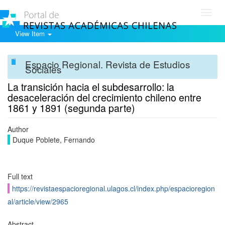
Toggl
navig
View Item
Espacio Regional. Revista de Estudios
Sociales
La transición hacia el subdesarrollo: la
desaceleración del crecimiento chileno entre
1861 y 1891 (segunda parte)
Author
Duque Poblete, Fernando
Full text
https://revistaespacioregional.ulagos.cl/index.php/espacioregion
al/article/view/2965
Abstract