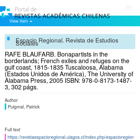
Toggl
navig
View Item
Espacio Regional. Revista de Estudios
Sociales
RAFE BLAUFARB. Bonapartists in the
borderlands; French exiles and refuges on the
gulf coast, 1815-1835 Tuscaloosa, Alabama
(Estados Unidos de América), The University of
Alabama Press, 2005 ISBN: 978-0-8173-1487-
3, 302 págs.
Author
Puigmal, Patrick
Full text
https://revistaespacioregional.ulagos.cl/index.php/espacioregion