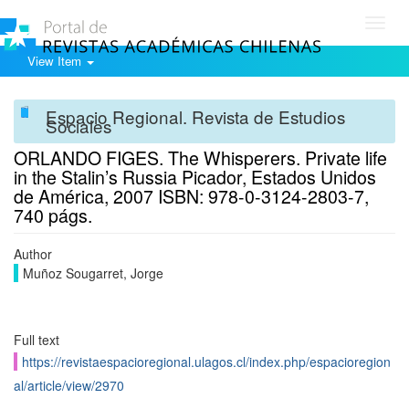
Toggl
navig
View Item
Espacio Regional. Revista de Estudios
Sociales
ORLANDO FIGES. The Whisperers. Private life
in the Stalin’s Russia Picador, Estados Unidos
de América, 2007 ISBN: 978-0-3124-2803-7,
740 págs.
Author
Muñoz Sougarret, Jorge
Full text
https://revistaespacioregional.ulagos.cl/index.php/espacioregion
al/article/view/2970