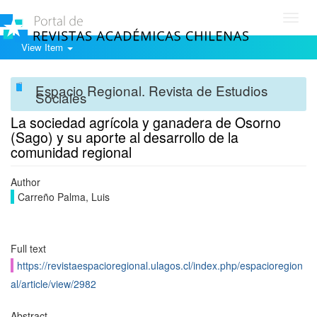
Toggl
navig
View Item
Espacio Regional. Revista de Estudios
Sociales
La sociedad agrícola y ganadera de Osorno
(Sago) y su aporte al desarrollo de la
comunidad regional
Author
Carreño Palma, Luis
Full text
https://revistaespacioregional.ulagos.cl/index.php/espacioregion
al/article/view/2982
Abstract