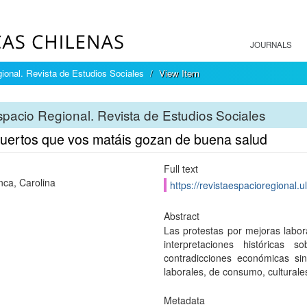
JOURNALS
ional. Revista de Estudios Sociales
View Item
pacio Regional. Revista de Estudios Sociales
uertos que vos matáis gozan de buena salud
Full text
nca, Carolina
https://revistaespacioregional.u
Abstract
Las protestas por mejoras labora
interpretaciones históricas
contradicciones económicas sin
laborales, de consumo, culturales
Metadata