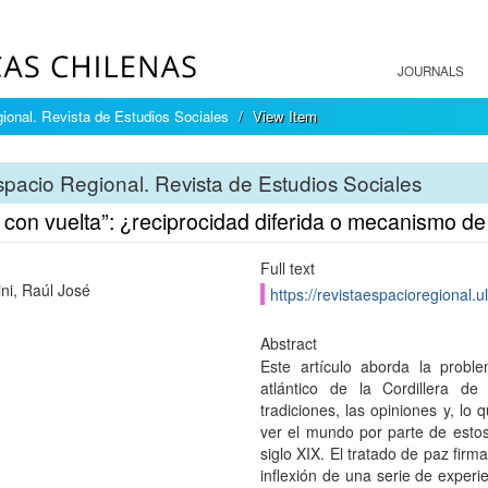
JOURNALS
ional. Revista de Estudios Sociales
View Item
pacio Regional. Revista de Estudios Sociales
 con vuelta”: ¿reciprocidad diferida o mecanismo d
Full text
ni, Raúl José
https://revistaespacioregional.u
Abstract
Este artículo aborda la probl
atlántico de la Cordillera d
tradiciones, las opiniones y, l
ver el mundo por parte de estos 
siglo XIX. El tratado de paz fir
inflexión de una serie de experi