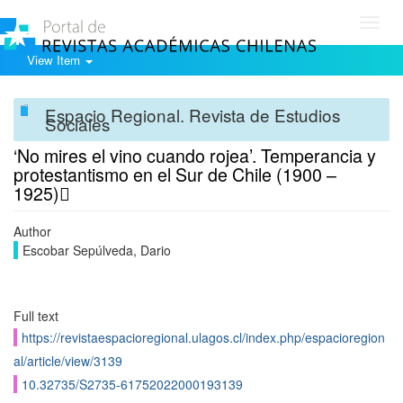
Toggl
navig
View Item
Espacio Regional. Revista de Estudios
Sociales
‘No mires el vino cuando rojea’. Temperancia y
protestantismo en el Sur de Chile (1900 –
1925)
Author
Escobar Sepúlveda, Dario
Full text
https://revistaespacioregional.ulagos.cl/index.php/espacioregion
al/article/view/3139
10.32735/S2735-61752022000193139