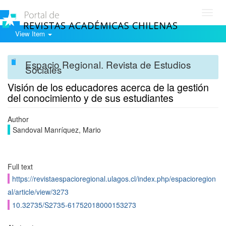
Toggl
navig
View Item
Espacio Regional. Revista de Estudios
Sociales
Visión de los educadores acerca de la gestión
del conocimiento y de sus estudiantes
Author
Sandoval Manríquez, Mario
Full text
https://revistaespacioregional.ulagos.cl/index.php/espacioregion
al/article/view/3273
10.32735/S2735-61752018000153273