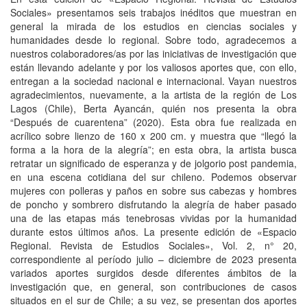
Sociales» presentamos seis trabajos inéditos que muestran en
general la mirada de los estudios en ciencias sociales y
humanidades desde lo regional. Sobre todo, agradecemos a
nuestros colaboradores/as por las iniciativas de investigación que
están llevando adelante y por los valiosos aportes que, con ello,
entregan a la sociedad nacional e internacional. Vayan nuestros
agradecimientos, nuevamente, a la artista de la región de Los
Lagos (Chile), Berta Ayancán, quién nos presenta la obra
“Después de cuarentena” (2020). Esta obra fue realizada en
acrílico sobre lienzo de 160 x 200 cm. y muestra que “llegó la
forma a la hora de la alegría”; en esta obra, la artista busca
retratar un significado de esperanza y de jolgorio post pandemia,
en una escena cotidiana del sur chileno. Podemos observar
mujeres con polleras y paños en sobre sus cabezas y hombres
de poncho y sombrero disfrutando la alegría de haber pasado
una de las etapas más tenebrosas vividas por la humanidad
durante estos últimos años. La presente edición de «Espacio
Regional. Revista de Estudios Sociales», Vol. 2, n° 20,
correspondiente al período julio – diciembre de 2023 presenta
variados aportes surgidos desde diferentes ámbitos de la
investigación que, en general, son contribuciones de casos
situados en el sur de Chile; a su vez, se presentan dos aportes