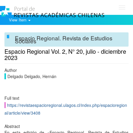
Toggl
navig
View Item
Espacio Regional. Revista de Estudios
Sociales
Espacio Regional Vol. 2, N° 20, julio - diciembre
2023
Author
Delgado Delgado, Hernán
Full text
https://revistaespacioregional.ulagos.cl/index.php/espacioregion
al/article/view/3408
Abstract
En esta edición de «Espacio Regional. Revista de Estudios