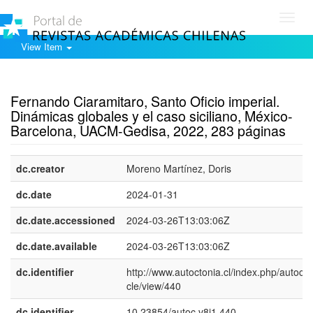
Toggl
navig
View Item
Show simple item record
Fernando Ciaramitaro, Santo Oficio imperial.
Dinámicas globales y el caso siciliano, México-
Barcelona, UACM-Gedisa, 2022, 283 páginas
dc.creator
Moreno Martínez, Doris
dc.date
2024-01-31
dc.date.accessioned
2024-03-26T13:03:06Z
dc.date.available
2024-03-26T13:03:06Z
dc.identifier
http://www.autoctonia.cl/index.php/autoc/ar
cle/view/440
dc.identifier
10.23854/autoc.v8i1.440