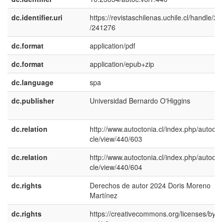
dc.identifier.uri
https://revistaschilenas.uchile.cl/handle/2
/241276
dc.format
application/pdf
dc.format
application/epub+zip
dc.language
spa
dc.publisher
Universidad Bernardo O'Higgins
dc.relation
http://www.autoctonia.cl/index.php/autoc/ar
cle/view/440/603
dc.relation
http://www.autoctonia.cl/index.php/autoc/ar
cle/view/440/604
dc.rights
Derechos de autor 2024 Doris Moreno
Martínez
dc.rights
https://creativecommons.org/licenses/by-n