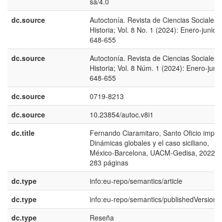
sa/4.0
dc.source
Autoctonía. Revista de Ciencias Sociales 
Historia; Vol. 8 No. 1 (2024): Enero-junio;
648-655
dc.source
Autoctonía. Revista de Ciencias Sociales 
Historia; Vol. 8 Núm. 1 (2024): Enero-junio
648-655
dc.source
0719-8213
dc.source
10.23854/autoc.v8i1
dc.title
Fernando Ciaramitaro, Santo Oficio imperi
Dinámicas globales y el caso siciliano,
México-Barcelona, UACM-Gedisa, 2022,
283 páginas
dc.type
info:eu-repo/semantics/article
dc.type
info:eu-repo/semantics/publishedVersion
dc.type
Reseña