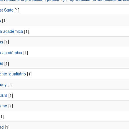
ist State
[1]
s
[1]
ra acadêmica
[1]
as
[1]
a académica
[1]
as
[1]
to igualitário
[1]
tudy
[1]
cism
[1]
ismo
[1]
1]
ad
[1]