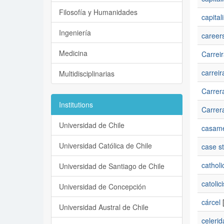
Filosofía y Humanidades
capital
Ingeniería
career
Medicina
Carrei
carreir
Multidisciplinarias
Carrer
Institutions
Carrer
Universidad de Chile
casamen
Universidad Católica de Chile
case s
catholi
Universidad de Santiago de Chile
catolic
Universidad de Concepción
cárcel
[
Universidad Austral de Chile
celerid