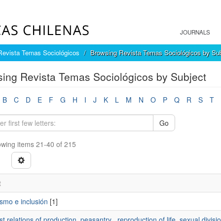
JOURNALS
Revista Temas Sociológicos
Browsing Revista Temas Sociológicos by Sub
ing Revista Temas Sociológicos by Subject
B
C
D
E
F
G
H
I
J
K
L
M
N
O
P
Q
R
S
T
Go
wing items 21-40 of 215
t
ismo e inclusión
[1]
ist relations of production, peasantry , reproduction of life, sexual divisi