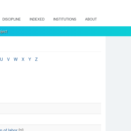
DISCIPLINE
INDEXED
INSTITUTIONS
ABOUT
ject
U
V
W
X
Y
Z
on of labor
[1]