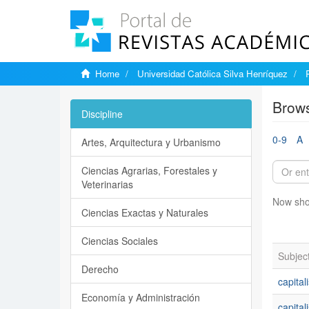
Home
Universidad Católica Silva Henríquez
Brows
Discipline
0-9
A
Artes, Arquitectura y Urbanismo
Ciencias Agrarias, Forestales y
Veterinarias
Now sho
Ciencias Exactas y Naturales
Ciencias Sociales
Subjec
Derecho
capital
Economía y Administración
capital