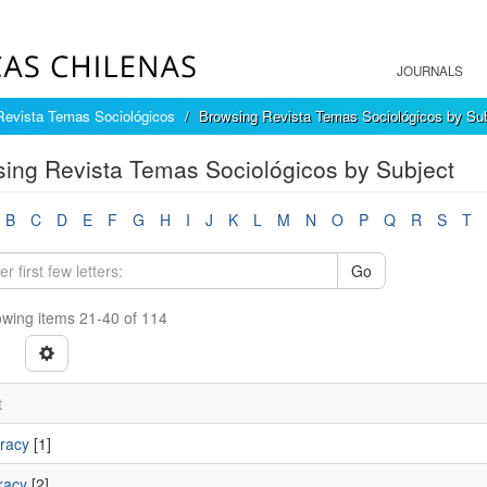
JOURNALS
Revista Temas Sociológicos
Browsing Revista Temas Sociológicos by Sub
ing Revista Temas Sociológicos by Subject
B
C
D
E
F
G
H
I
J
K
L
M
N
O
P
Q
R
S
T
Go
wing items 21-40 of 114
t
racy
[1]
racy
[2]