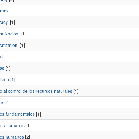
acy.
[1]
acy.
[1]
atización.
[1]
atization.
[1]
a
[1]
as
[1]
ismo
[1]
 al control de los recursos naturales
[1]
os
[1]
os fundamentales
[1]
hos humanos
[1]
hos humanos
[2]