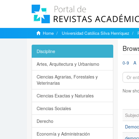
Home
Universidad Católica Silva Henríquez
Brows
Discipline
0-9
A
Artes, Arquitectura y Urbanismo
Ciencias Agrarias, Forestales y
Veterinarias
Now sho
Ciencias Exactas y Naturales
Ciencias Sociales
Subjec
Derecho
Democ
Economía y Administración
democ