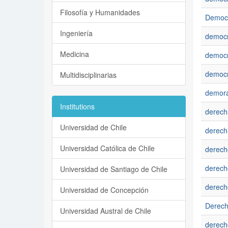
Filosofía y Humanidades
Democr
Ingeniería
democr
Medicina
democr
democr
Multidisciplinarias
demor
Institutions
derech
Universidad de Chile
derech
Universidad Católica de Chile
derecho
derech
Universidad de Santiago de Chile
derech
Universidad de Concepción
Derec
Universidad Austral de Chile
derec