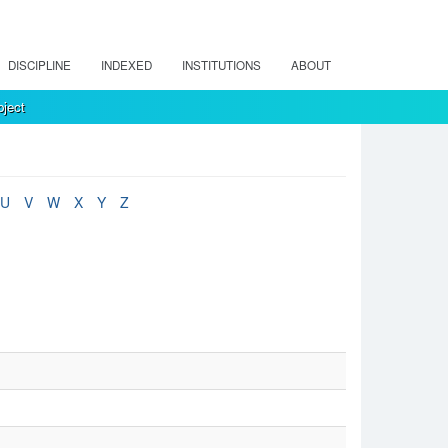
DISCIPLINE
INDEXED
INSTITUTIONS
ABOUT
ject
U
V
W
X
Y
Z