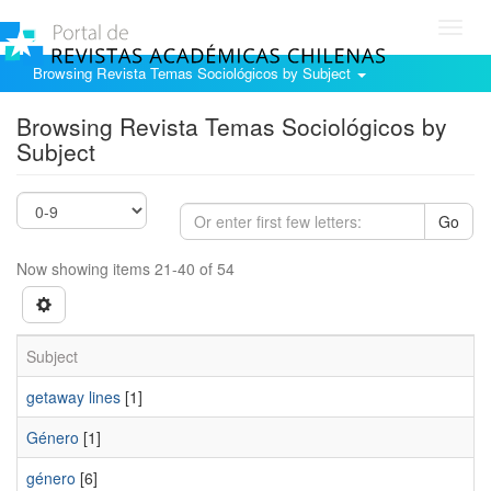
Toggl
navig
Browsing Revista Temas Sociológicos by Subject
Browsing Revista Temas Sociológicos by
Subject
Go
Now showing items 21-40 of 54
Subject
getaway lines
[1]
Género
[1]
género
[6]