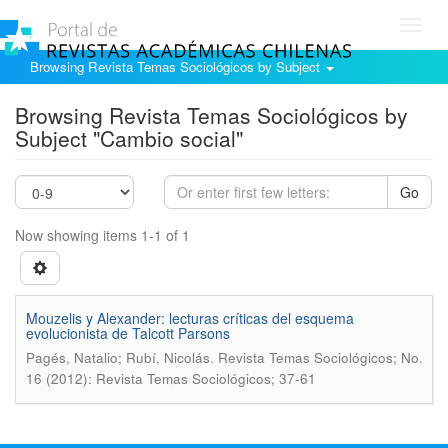
Toggl
navig
Browsing Revista Temas Sociológicos by Subject
Browsing Revista Temas Sociológicos by
Subject "Cambio social"
Go
Now showing items 1-1 of 1
Mouzelis y Alexander: lecturas crí­ticas del esquema
evolucionista de Talcott Parsons
.
Pagés, Natalio; Rubí­, Nicolás
Revista Temas Sociológicos; No.
16 (2012): Revista Temas Sociológicos; 37-61