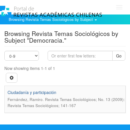
Toggl
navig
Browsing Revista Temas Sociológicos by Subject
Browsing Revista Temas Sociológicos by
Subject "Democracia."
Go
Now showing items 1-1 of 1
Ciudadaní­a y participación
.
Fernández, Ramiro
Revista Temas Sociológicos; No. 13 (2009):
Revista Temas Sociológicos; 141-167