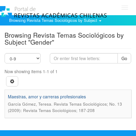
Toggl
navig
Browsing Revista Temas Sociológicos by Subject
Browsing Revista Temas Sociológicos by
Subject "Gender"
Go
Now showing items 1-1 of 1
Maestras, amor y carreras profesionales
.
Garcí­a Gómez, Teresa
Revista Temas Sociológicos; No. 13
(2009): Revista Temas Sociológicos; 187-208