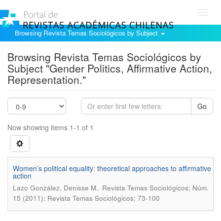
Toggl
navig
Browsing Revista Temas Sociológicos by Subject
Browsing Revista Temas Sociológicos by
Subject "Gender Politics, Affirmative Action,
Representation."
Go
Now showing items 1-1 of 1
Women’s political equality: theoretical approaches to affirmative
action
.
Lazo González, Denisse M.
Revista Temas Sociológicos; Núm.
15 (2011): Revista Temas Sociológicos; 73-100