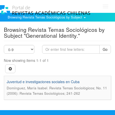
Toggl
navig
Browsing Revista Temas Sociológicos by Subject
Browsing Revista Temas Sociológicos by
Subject "Generational Identity."
Go
Now showing items 1-1 of 1
Juventud e investigaciones sociales en Cuba
.
Domí­nguez, Marí­a Isabel
Revista Temas Sociológicos; No. 11
(2006): Revista Temas Sociológicos; 241-262