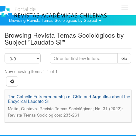
Toggl
navig
Browsing Revista Temas Sociológicos by Subject
Browsing Revista Temas Sociológicos by
Subject "Laudato Si'"
Go
Now showing items 1-1 of 1
The Catholic Entrepreneurship of Chile and Argentina about the
Encyclical Laudato Si’
.
Motta, Gustavo
Revista Temas Sociológicos; No. 31 (2022):
Revista Temas Sociológicos; 235-261