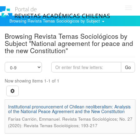
Toggl
navig
Browsing Revista Temas Sociológicos by Subject
Browsing Revista Temas Sociológicos by
Subject "National agreement for peace and
the new Constitution"
Go
Now showing items 1-1 of 1
Institutional pronouncement of Chilean neoliberalism: Analysis
of the National Peace Agreement and the New Constitution
.
Farí­as Carrión, Emmanuel
Revista Temas Sociológicos; No. 27
(2020): Revista Temas Sociológicos; 193-217