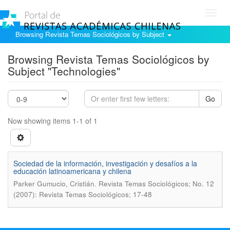
Toggl
navig
Browsing Revista Temas Sociológicos by Subject
Browsing Revista Temas Sociológicos by
Subject "Technologies"
Go
Now showing items 1-1 of 1
Sociedad de la información, investigación y desafí­os a la
educación latinoamericana y chilena
.
Parker Gumucio, Cristián
Revista Temas Sociológicos; No. 12
(2007): Revista Temas Sociológicos; 17-48