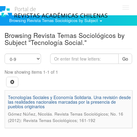
Toggl
navig
Browsing Revista Temas Sociológicos by Subject
Browsing Revista Temas Sociológicos by
Subject "Tecnologí­a Social."
Go
Now showing items 1-1 of 1
Tecnologí­as Sociales y Economí­a Solidaria. Una revisión desde
las realidades nacionales marcadas por la presencia de
pueblos originarios
.
Gómez Núñez, Nicolás
Revista Temas Sociológicos; No. 16
(2012): Revista Temas Sociológicos; 161-192