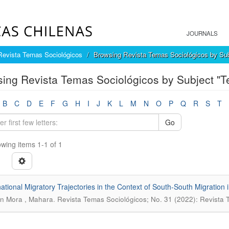
JOURNALS
Revista Temas Sociológicos
Browsing Revista Temas Sociológicos by Sub
ing Revista Temas Sociológicos by Subject "
B
C
D
E
F
G
H
I
J
K
L
M
N
O
P
Q
R
S
T
Go
wing items 1-1 of 1
ational Migratory Trajectories in the Context of South-South Migration 
.
n Mora , Mahara
Revista Temas Sociológicos; No. 31 (2022): Revista