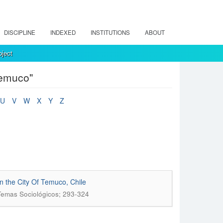
DISCIPLINE
INDEXED
INSTITUTIONS
ABOUT
ject
Temuco"
U
V
W
X
Y
Z
in the City Of Temuco, Chile
 Temas Sociológicos; 293-324