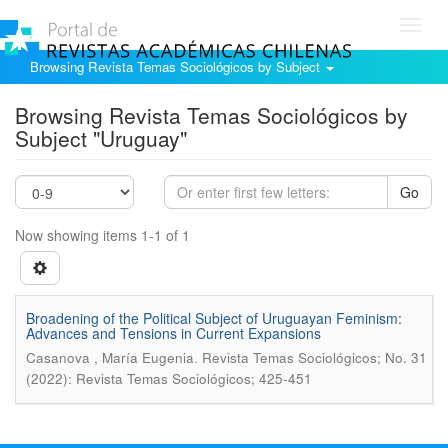
Toggl
navig
Browsing Revista Temas Sociológicos by Subject
Browsing Revista Temas Sociológicos by
Subject "Uruguay"
Go
Now showing items 1-1 of 1
Broadening of the Political Subject of Uruguayan Feminism:
Advances and Tensions in Current Expansions
.
Casanova , Marí­a Eugenia
Revista Temas Sociológicos; No. 31
(2022): Revista Temas Sociológicos; 425-451