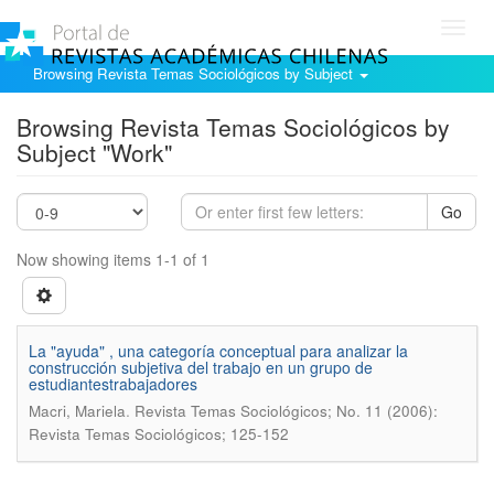
Toggl
navig
Browsing Revista Temas Sociológicos by Subject
Browsing Revista Temas Sociológicos by
Subject "Work"
Go
Now showing items 1-1 of 1
La "ayuda" , una categorí­a conceptual para analizar la
construcción subjetiva del trabajo en un grupo de
estudiantestrabajadores
.
Macri, Mariela
Revista Temas Sociológicos; No. 11 (2006):
Revista Temas Sociológicos; 125-152