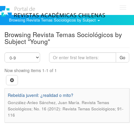
Toggl
navig
Browsing Revista Temas Sociológicos by Subject
Browsing Revista Temas Sociológicos by
Subject "Young"
Go
Now showing items 1-1 of 1
Rebeldí­a juvenil: ¿realidad o mito?
.
González-Anleo Sánchez, Juan Marí­a
Revista Temas
Sociológicos; No. 16 (2012): Revista Temas Sociológicos; 91-
116