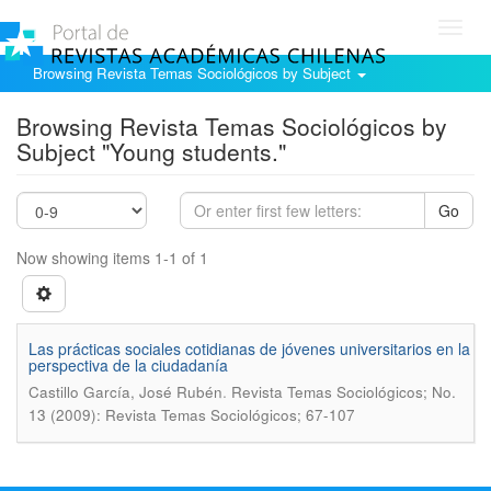
Toggl
navig
Browsing Revista Temas Sociológicos by Subject
Browsing Revista Temas Sociológicos by
Subject "Young students."
Go
Now showing items 1-1 of 1
Las prácticas sociales cotidianas de jóvenes universitarios en la
perspectiva de la ciudadaní­a
.
Castillo Garcí­a, José Rubén
Revista Temas Sociológicos; No.
13 (2009): Revista Temas Sociológicos; 67-107