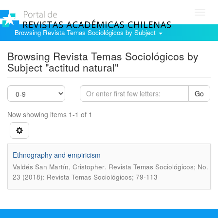
Toggl
navig
Browsing Revista Temas Sociológicos by Subject
Browsing Revista Temas Sociológicos by
Subject "actitud natural"
Go
Now showing items 1-1 of 1
Ethnography and empiricism
.
Valdés San Martí­n, Cristopher
Revista Temas Sociológicos; No.
23 (2018): Revista Temas Sociológicos; 79-113