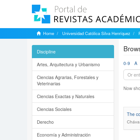
Home
Universidad Católica Silva Henríquez
Brows
Discipline
0-9
A
Artes, Arquitectura y Urbanismo
Ciencias Agrarias, Forestales y
Veterinarias
Now sho
Ciencias Exactas y Naturales
Ciencias Sociales
The co
Derecho
Chávar
Economía y Administración