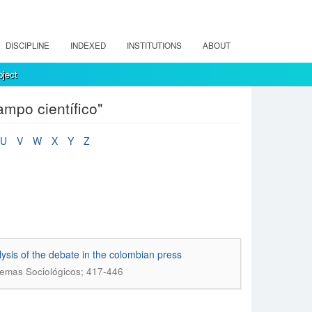
DISCIPLINE
INDEXED
INSTITUTIONS
ABOUT
ject
mpo científico"
U
V
W
X
Y
Z
lysis of the debate in the colombian press
Temas Sociológicos; 417-446