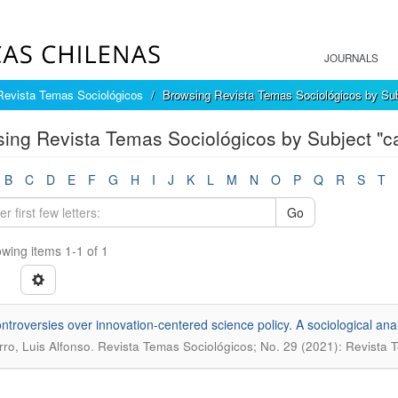
JOURNALS
Revista Temas Sociológicos
Browsing Revista Temas Sociológicos by Sub
ing Revista Temas Sociológicos by Subject "ca
B
C
D
E
F
G
H
I
J
K
L
M
N
O
P
Q
R
S
T
Go
wing items 1-1 of 1
ntroversies over innovation-centered science policy. A sociological ana
.
ro, Luis Alfonso
Revista Temas Sociológicos; No. 29 (2021): Revista 