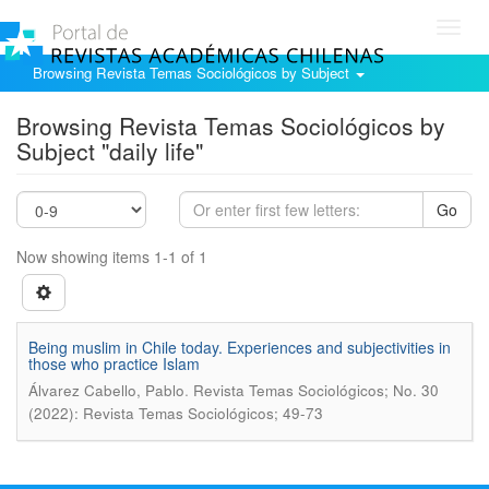
Toggl
navig
Browsing Revista Temas Sociológicos by Subject
Browsing Revista Temas Sociológicos by
Subject "daily life"
Go
Now showing items 1-1 of 1
Being muslim in Chile today. Experiences and subjectivities in
those who practice Islam
.
Álvarez Cabello, Pablo
Revista Temas Sociológicos; No. 30
(2022): Revista Temas Sociológicos; 49-73