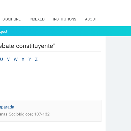
DISCIPLINE
INDEXED
INSTITUTIONS
ABOUT
ject
bate constituyente"
U
V
W
X
Y
Z
omparada
emas Sociológicos; 107-132