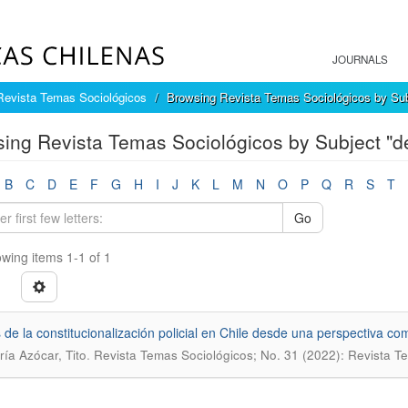
JOURNALS
Revista Temas Sociológicos
Browsing Revista Temas Sociológicos by Sub
ing Revista Temas Sociológicos by Subject "de
B
C
D
E
F
G
H
I
J
K
L
M
N
O
P
Q
R
S
T
Go
wing items 1-1 of 1
 de la constitucionalización policial en Chile desde una perspectiva c
.
ría Azócar, Tito
Revista Temas Sociológicos; No. 31 (2022): Revista T