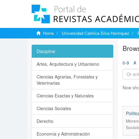
Home
Universidad Católica Silva Henríquez
Brows
Discipline
0-9
A
Artes, Arquitectura y Urbanismo
Ciencias Agrarias, Forestales y
Veterinarias
Now sho
Ciencias Exactas y Naturales
Ciencias Sociales
Polí­t
Derecho
Moreno
Sociol
Economía y Administración