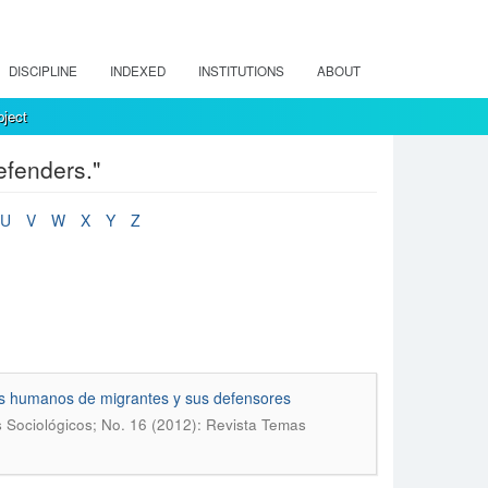
DISCIPLINE
INDEXED
INSTITUTIONS
ABOUT
ject
efenders."
U
V
W
X
Y
Z
hos humanos de migrantes y sus defensores
 Sociológicos; No. 16 (2012): Revista Temas