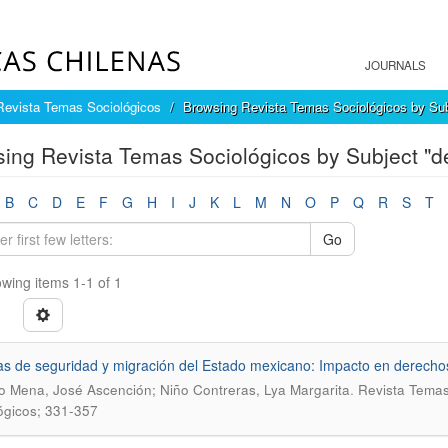
JOURNALS
Revista Temas Sociológicos
Browsing Revista Temas Sociológicos by Sub
ing Revista Temas Sociológicos by Subject "d
B
C
D
E
F
G
H
I
J
K
L
M
N
O
P
Q
R
S
T
Go
wing items 1-1 of 1
icas de seguridad y migración del Estado mexicano: Impacto en derec
.
 Mena, José Ascención; Niño Contreras, Lya Margarita
Revista Temas
ógicos; 331-357