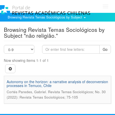
Toggl
navig
Browsing Revista Temas Sociológicos by Subject
Browsing Revista Temas Sociológicos by
Subject "não religião."
Go
Now showing items 1-1 of 1
Autonomy on the horizon: a narrative analysis of deconversion
processes in Temuco, Chile
.
Cortés Paredes, Gabriel
Revista Temas Sociológicos; No. 30
(2022): Revista Temas Sociológicos; 75-105