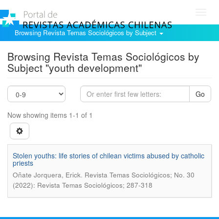
Toggl
navig
Browsing Revista Temas Sociológicos by Subject
Browsing Revista Temas Sociológicos by
Subject "youth development"
Go
Now showing items 1-1 of 1
Stolen youths: life stories of chilean victims abused by catholic
priests
.
Oñate Jorquera, Erick
Revista Temas Sociológicos; No. 30
(2022): Revista Temas Sociológicos; 287-318