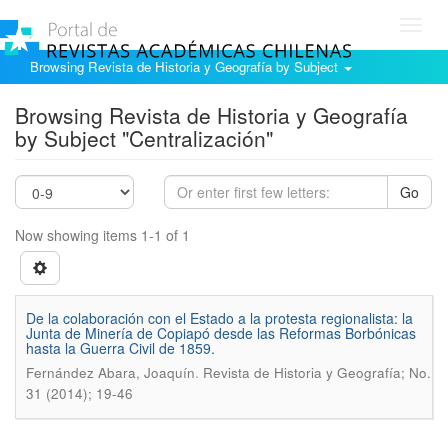
Toggl
navig
Browsing Revista de Historia y Geografía by Subject
Browsing Revista de Historia y Geografía
by Subject "Centralización"
Go
Now showing items 1-1 of 1
De la colaboración con el Estado a la protesta regionalista: la
Junta de Minerí­a de Copiapó desde las Reformas Borbónicas
hasta la Guerra Civil de 1859.
.
Fernández Abara, Joaquí­n
Revista de Historia y Geografí­a; No.
31 (2014); 19-46